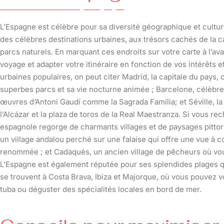
L’Espagne est célèbre pour sa diversité géographique et culture
des célèbres destinations urbaines, aux trésors cachés de la 
parcs naturels. En marquant ces endroits sur votre carte à l’av
voyage et adapter votre itinéraire en fonction de vos intérêts 
urbaines populaires, on peut citer Madrid, la capitale du pay
superbes parcs et sa vie nocturne animée ; Barcelone, célèbr
œuvres d’Antoni Gaudí comme la Sagrada Família; et Séville, l
l’Alcázar et la plaza de toros de la Real Maestranza. Si vous 
espagnole regorge de charmants villages et de paysages pittore
un village andalou perché sur une falaise qui offre une vue à cou
renommée ; et Cadaqués, un ancien village de pêcheurs où vou
L’Espagne est également réputée pour ses splendides plages qui
se trouvent à Costa Brava, Ibiza et Majorque, où vous pouvez vo
tuba ou déguster des spécialités locales en bord de mer.