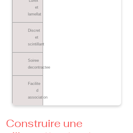
Lurex
et
lamellat
Discret
et
scintillant
Soiree
decontractee
Facilite
d
association
Construire une