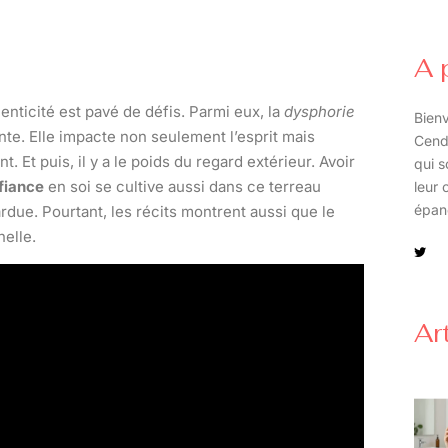
A 
nticité est pavé de défis. Parmi eux, la
dysphorie
Bienv
te. Elle impacte non seulement l’esprit mais
Cend
Et puis, il y a le poids du regard extérieur. Avoir
qui s
fiance
en soi se cultive aussi dans ce terreau
leur 
épan
 ardue. Pourtant, les récits montrent aussi que le
nelle.
Ar