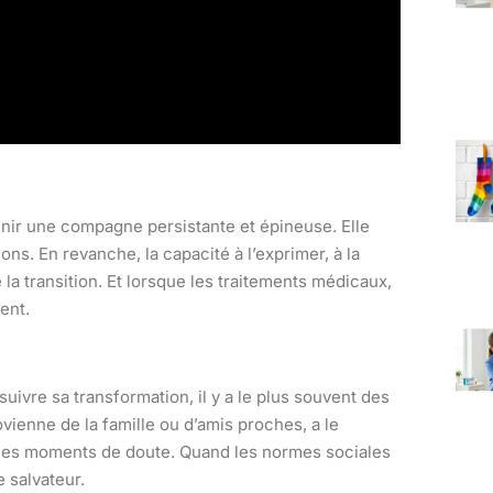
nir une compagne persistante et épineuse. Elle
s. En revanche, la capacité à l’exprimer, à la
 la transition. Et lorsque les traitements médicaux,
ent.
ivre sa transformation, il y a le plus souvent des
vienne de la famille ou d’amis proches, a le
ns les moments de doute. Quand les normes sociales
 salvateur.