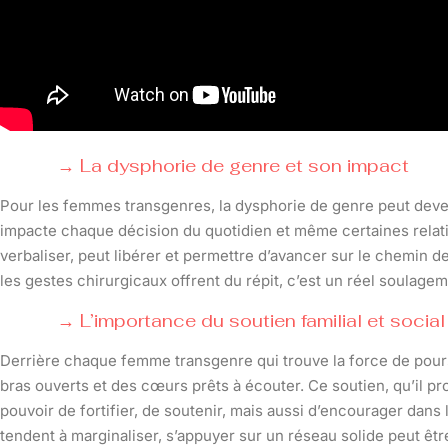
La dysphorie de genre et son impact
Pour les femmes transgenres, la dysphorie de genre peut deve
impacte chaque décision du quotidien et même certaines relation
verbaliser, peut libérer et permettre d’avancer sur le chemin de
les gestes chirurgicaux offrent du répit, c’est un réel soulagem
L’importance du soutien familial et social
Derrière chaque femme transgenre qui trouve la force de poursu
bras ouverts et des cœurs prêts à écouter. Ce soutien, qu’il pro
pouvoir de fortifier, de soutenir, mais aussi d’encourager da
tendent à marginaliser, s’appuyer sur un réseau solide peut être