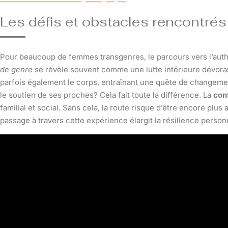
Les défis et obstacles rencontrés
Pour beaucoup de femmes transgenres, le parcours vers l’authe
de genre
se révèle souvent comme une lutte intérieure dévoran
parfois également le corps, entraînant une quête de changement. 
le soutien de ses proches? Cela fait toute la différence. La
con
familial et social. Sans cela, la route risque d’être encore plus
passage à travers cette expérience élargit la résilience person