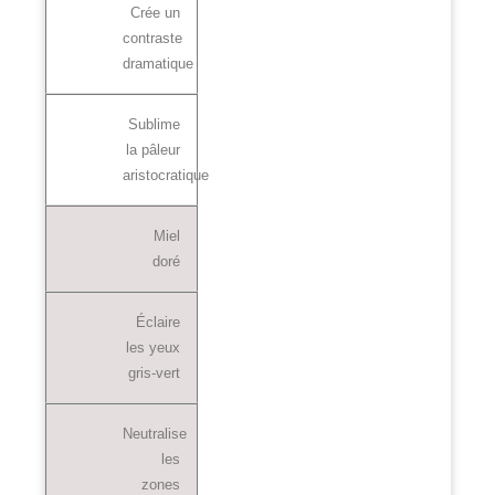
Crée un
contraste
dramatique
Sublime
la pâleur
aristocratique
Miel
doré
Éclaire
les yeux
gris-vert
Neutralise
les
zones