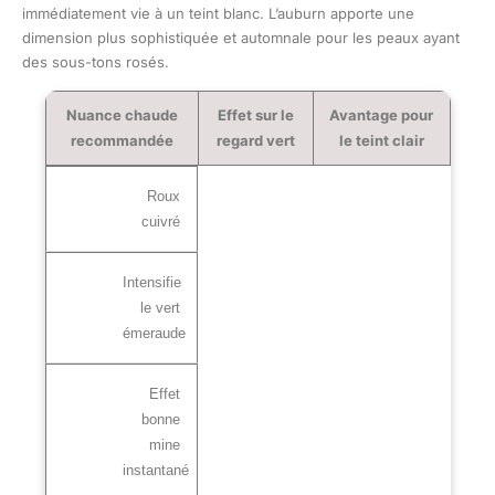
immédiatement vie à un teint blanc. L’auburn apporte une
dimension plus sophistiquée et automnale pour les peaux ayant
des sous-tons rosés.
Nuance chaude
Effet sur le
Avantage pour
recommandée
regard vert
le teint clair
Roux
cuivré
Intensifie
le vert
émeraude
Effet
bonne
mine
instantané