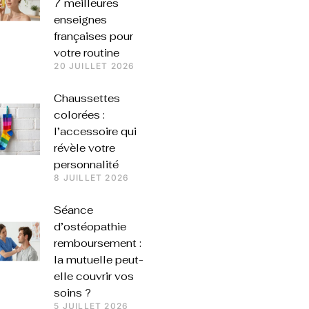
7 meilleures
enseignes
françaises pour
votre routine
20 JUILLET 2026
Chaussettes
colorées :
l’accessoire qui
révèle votre
personnalité
8 JUILLET 2026
Séance
d’ostéopathie
remboursement :
la mutuelle peut-
elle couvrir vos
soins ?
5 JUILLET 2026