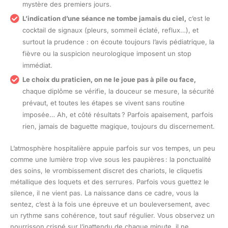
mystère des premiers jours.
L’indication d’une séance ne tombe jamais du ciel,
c’est le
cocktail de signaux (pleurs, sommeil éclaté, reflux…), et
surtout la prudence : on écoute toujours l’avis pédiatrique, la
fièvre ou la suspicion neurologique imposent un stop
immédiat.
Le choix du praticien, on ne le joue pas à pile ou face,
chaque diplôme se vérifie, la douceur se mesure, la sécurité
prévaut, et toutes les étapes se vivent sans routine
imposée… Ah, et côté résultats ? Parfois apaisement, parfois
rien, jamais de baguette magique, toujours du discernement.
L’atmosphère hospitalière appuie parfois sur vos tempes, un peu
comme une lumière trop vive sous les paupières : la ponctualité
des soins, le vrombissement discret des chariots, le cliquetis
métallique des loquets et des serrures. Parfois vous guettez le
silence, il ne vient pas. La naissance dans ce cadre, vous la
sentez, c’est à la fois une épreuve et un bouleversement, avec
un rythme sans cohérence, tout sauf régulier. Vous observez un
nourrisson crispé sur l’inattendu de chaque minute, il ne