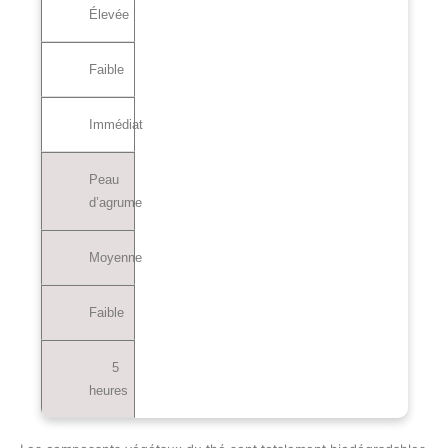
Élevée
Faible
Immédiat
Peau
d’agrume
Moyenne
Faible
5
heures