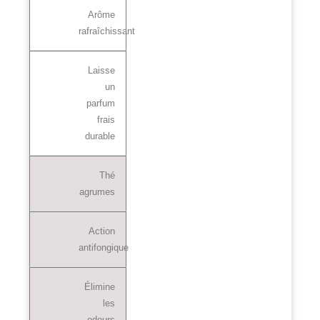
Arôme
rafraîchissant
Laisse
un
parfum
frais
durable
Thé
agrumes
Action
antifongique
Élimine
les
odeurs