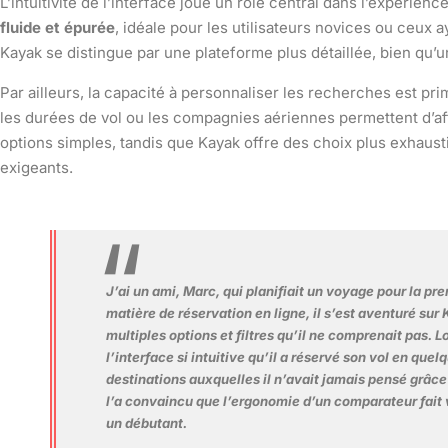
L’intuitivité de l’interface joue un rôle central dans l’expérienc
fluide et épurée
, idéale pour les utilisateurs novices ou ceux
Kayak se distingue par une plateforme plus détaillée, bien qu’
Par ailleurs, la capacité à personnaliser les recherches est prim
les durées de vol ou les compagnies aériennes permettent d’aff
options simples, tandis que Kayak offre des choix plus exhausti
exigeants.
J’ai un ami, Marc, qui planifiait un voyage pour la p
matière de réservation en ligne, il s’est aventuré su
multiples options et filtres qu’il ne comprenait pas. L
l’interface si intuitive qu’il a réservé son vol en quel
destinations auxquelles il n’avait jamais pensé grâce
l’a convaincu que l’ergonomie d’un comparateur fait v
un débutant.