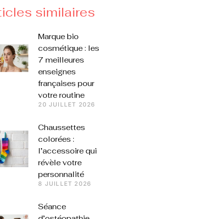
ticles similaires
Marque bio
cosmétique : les
7 meilleures
enseignes
françaises pour
votre routine
20 JUILLET 2026
Chaussettes
colorées :
l’accessoire qui
révèle votre
personnalité
8 JUILLET 2026
Séance
d’ostéopathie