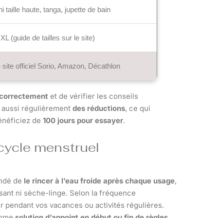
i taille haute, tanga, jupette de bain
L (guide de tailles sur le site)
 site officiel Sorio, Amazon, Décathlon
e correctement
et de vérifier les conseils
e aussi régulièrement
des réductions
, ce qui
bénéficiez de
100 jours pour essayer
.
u cycle menstruel
andé de
le rincer à l’eau froide après chaque usage
,
sant ni sèche-linge. Selon la fréquence
er pendant vos vacances ou activités régulières.
comme
solution d’appoint en début ou fin de règles