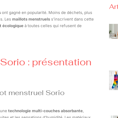
Ar
s
ont gagné en popularité. Moins de déchets, plus
és. Les
maillots menstruels
s’inscrivent dans cette
et écologique
à toutes celles qui refusent de
 Sorio : présentation
lot menstruel Sorio
e une
technologie multi-couches absorbante
,
ites et les sensations d’humidité. Les matériaux