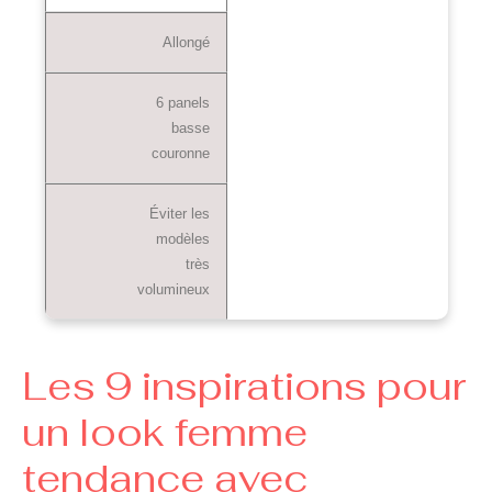
Allongé
6 panels
basse
couronne
Éviter les
modèles
très
volumineux
Les 9 inspirations pour
un look femme
tendance avec