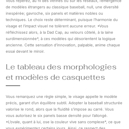
Vous repérez, au fil des vitrines ou sur les réseaux, l’émergence
de modèles étrangers au classique baseball, null, une diversité
inespérée; gavroche, six panels et matières nobles ou
techniques. Le choix reste déterminant, puisque l’harmonie du
visage et l’impact visuel ne tolèrent aucune erreur. *Vous
réfléchissez alors, à la Dad Cap, au velours côtelé, à la laine
surdimensionnée*, à ces modèles qui désorientent la logique
ancienne. Cette sensation d’innovation, palpable, anime chaque
essai devant le miroir.
Le tableau des morphologies
et modèles de casquettes
Vous remarquez une règle simple, le visage appelle le modèle
précis, garant d’un équilibre subtil. Adopter la baseball structurée
valorise le rond, alors que la fluidité s’impose au carré. Vous
vous autorisez le six panels basse densité pour l’allongé.
*L’ovale, quant à lui, ose la couleur vive sans complexe*, ce que
vous expérimentez certains jours. Ainsi, ce respect des