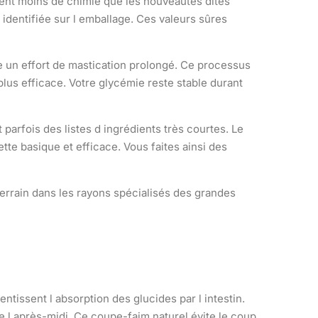
vent moins de chimie que les nouveautés dites
 identifiée sur l emballage. Ces valeurs sûres
e un effort de mastication prolongé. Ce processus
lus efficace. Votre glycémie reste stable durant
 parfois des listes d ingrédients très courtes. Le
tte basique et efficace. Vous faites ainsi des
errain dans les rayons spécialisés des grandes
ntissent l absorption des glucides par l intestin.
e l après-midi. Ce coupe-faim naturel évite le coup