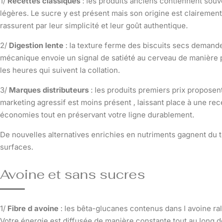
1/
Recettes classiques
: les produits anciens contiennent sou
légères. Le sucre y est présent mais son origine est clairement
rassurent par leur simplicité et leur goût authentique.
2/
Digestion lente
: la texture ferme des biscuits secs demand
mécanique envoie un signal de satiété au cerveau de manière p
les heures qui suivent la collation.
3/
Marques distributeurs
: les produits premiers prix proposent
marketing agressif est moins présent , laissant place à une rece
économies tout en préservant votre ligne durablement.
De nouvelles alternatives enrichies en nutriments gagnent du t
surfaces.
Avoine et sans sucres
1/
Fibre d avoine
: les bêta-glucanes contenus dans l avoine rale
Votre énergie est diffusée de manière constante tout au long d