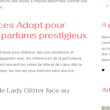
 marché des dupes s’impose désormais comme une
r.
nces Adopt pour
A 
s parfums prestigieux
Bienv
Cend
qui s
Grasse pour élaborer des jus complexes et
leur 
frappantes avec les références de la parfumerie
épan
ent souvent les notes de tête et de cœur dès la
omper les nez les plus exercés sans aucune
Ar
e Lady Glitter face au