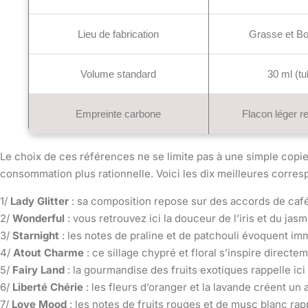
Lieu de fabrication
Grasse et B
Volume standard
30 ml (tu
Empreinte carbone
Flacon léger r
Le choix de ces références ne se limite pas à une simple copi
consommation plus rationnelle. Voici les dix meilleures corres
1/
Lady Glitter
: sa composition repose sur des accords de café 
2/
Wonderful
: vous retrouvez ici la douceur de l’iris et du jasm
3/
Starnight
: les notes de praline et de patchouli évoquent i
4/
Atout Charme
: ce sillage chypré et floral s’inspire direc
5/
Fairy Land
: la gourmandise des fruits exotiques rappelle ic
6/
Liberté Chérie
: les fleurs d’oranger et la lavande créent un
7/
Love Mood
: les notes de fruits rouges et de musc blanc rap