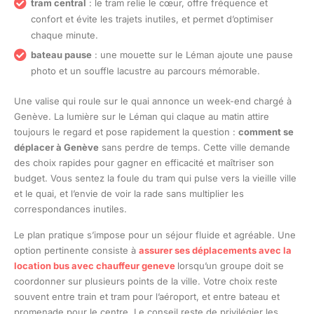
tram central
: le tram relie le cœur, offre fréquence et
confort et évite les trajets inutiles, et permet d’optimiser
chaque minute.
bateau pause
: une mouette sur le Léman ajoute une pause
photo et un souffle lacustre au parcours mémorable.
Une valise qui roule sur le quai annonce un week-end chargé à
Genève. La lumière sur le Léman qui claque au matin attire
toujours le regard et pose rapidement la question :
comment se
déplacer à Genève
sans perdre de temps. Cette ville demande
des choix rapides pour gagner en efficacité et maîtriser son
budget. Vous sentez la foule du tram qui pulse vers la vieille ville
et le quai, et l’envie de voir la rade sans multiplier les
correspondances inutiles.
Le plan pratique s’impose pour un séjour fluide et agréable. Une
option pertinente consiste à
assurer ses déplacements avec la
location bus avec chauffeur geneve
lorsqu’un groupe doit se
coordonner sur plusieurs points de la ville. Votre choix reste
souvent entre train et tram pour l’aéroport, et entre bateau et
promenade pour le centre. Le conseil reste de privilégier les