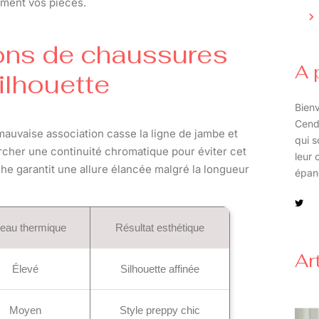
mment vos pièces.
ions de chaussures
A 
ilhouette
Bienv
Cend
mauvaise association casse la ligne de jambe et
qui s
cher une continuité chromatique pour éviter cet
leur 
che garantit une allure élancée malgré la longueur
épan
eau thermique
Résultat esthétique
Ar
Élevé
Silhouette affinée
Moyen
Style preppy chic