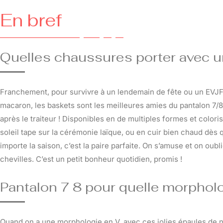
En bref
Quelles chaussures porter avec u
Franchement, pour survivre à un lendemain de fête ou un EVJF s
macaron, les baskets sont les meilleures amies du pantalon 7/8
après le traiteur ! Disponibles en de multiples formes et coloris,
soleil tape sur la cérémonie laïque, ou en cuir bien chaud dès 
importe la saison, c’est la paire parfaite. On s’amuse et on oubli
chevilles. C’est un petit bonheur quotidien, promis !
Pantalon 7 8 pour quelle morpholo
Quand on a une morphologie en V, avec ces jolies épaules de n