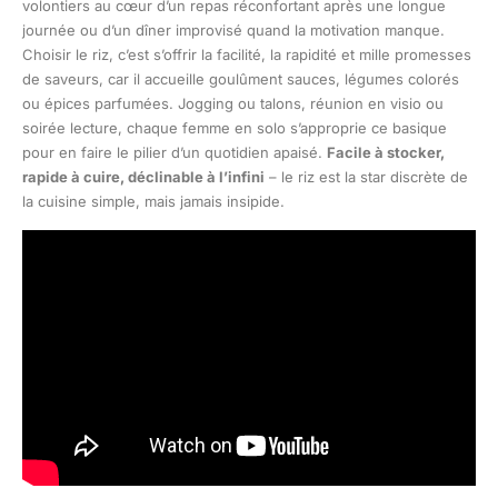
volontiers au cœur d’un repas réconfortant après une longue
journée ou d’un dîner improvisé quand la motivation manque.
Choisir le riz, c’est s’offrir la facilité, la rapidité et mille promesses
de saveurs, car il accueille goulûment sauces, légumes colorés
ou épices parfumées. Jogging ou talons, réunion en visio ou
soirée lecture, chaque femme en solo s’approprie ce basique
pour en faire le pilier d’un quotidien apaisé.
Facile à stocker,
rapide à cuire, déclinable à l’infini
– le riz est la star discrète de
la cuisine simple, mais jamais insipide.