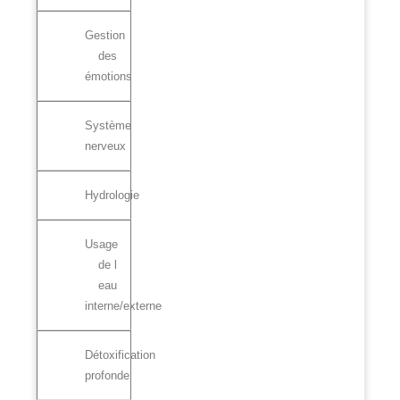
Gestion
des
émotions
Système
nerveux
Hydrologie
Usage
de l
eau
interne/externe
Détoxification
profonde