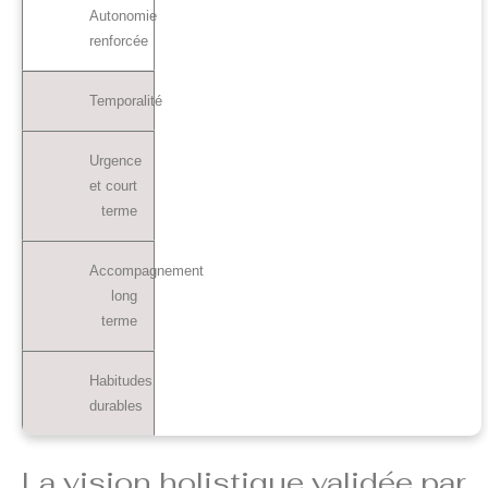
Autonomie
renforcée
Temporalité
Urgence
et court
terme
Accompagnement
long
terme
Habitudes
durables
La vision holistique validée par