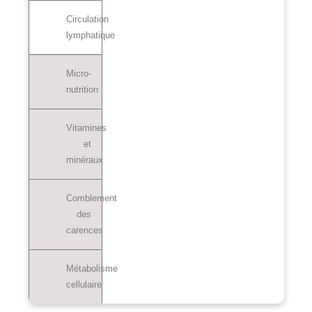
Circulation
lymphatique
Micro-
nutrition
Vitamines
et
minéraux
Comblement
des
carences
Métabolisme
cellulaire