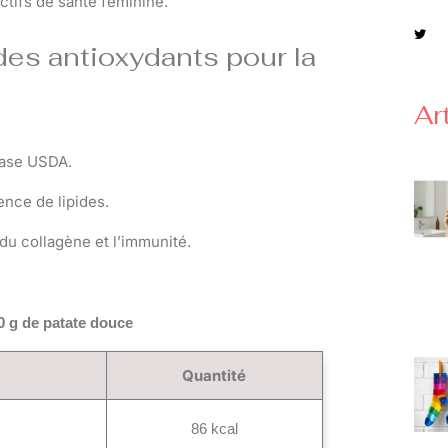
ectifs de santé féminine.
des antioxydants pour la
Ar
base USDA.
ence de lipides.
 du collagène et l’immunité.
0 g de patate douce
Quantité
86 kcal