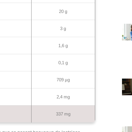
20 g
3 g
1,6 g
0,1 g
709 µg
2,4 mg
337 mg