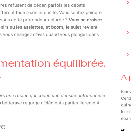
tres refusent de céder, parfois les débats
ifférent face à son intensité. Vous sentez poindre
, sous cette profondeur colorée ?
Vous ne croisez
irs ou les assiettes, et boom, le sujet revient
uis vous changez d’avis quand vous plongez dans
mentation équilibrée,
s
A 
Bienv
ors une racine qui cache une densité nutritionnelle
Cend
 la betterave regorge d’éléments particulièrement
qui s
leur 
épan
ve