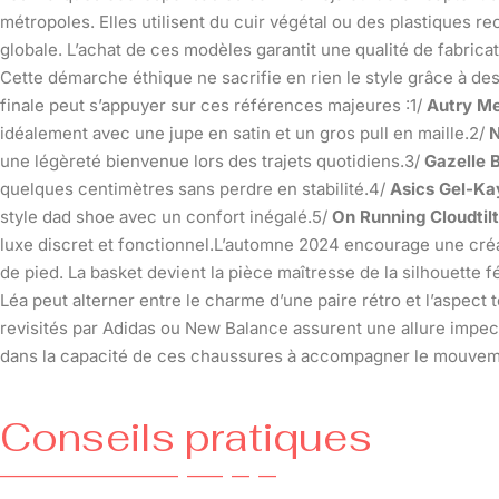
métropoles. Elles utilisent du cuir végétal ou des plastiques 
globale. L’achat de ces modèles garantit une qualité de fabrica
Cette démarche éthique ne sacrifie en rien le style grâce à de
finale peut s’appuyer sur ces références majeures :1/
Autry Me
idéalement avec une jupe en satin et un gros pull en maille.2/
N
une légèreté bienvenue lors des trajets quotidiens.3/
Gazelle 
quelques centimètres sans perdre en stabilité.4/
Asics Gel-K
style dad shoe avec un confort inégalé.5/
On Running Cloudtilt
luxe discret et fonctionnel.L’automne 2024 encourage une créa
de pied. La basket devient la pièce maîtresse de la silhouette f
Léa peut alterner entre le charme d’une paire rétro et l’aspect
revisités par Adidas ou New Balance assurent une allure impecc
dans la capacité de ces chaussures à accompagner le mouvemen
Conseils pratiques