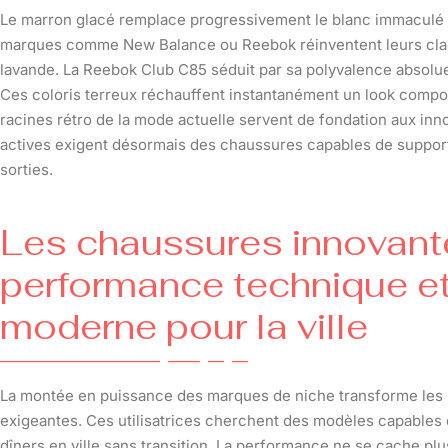
Le marron glacé remplace progressivement le blanc immaculé de
marques comme New Balance ou Reebok réinventent leurs clas
lavande. La Reebok Club C85 séduit par sa polyvalence absolue
Ces coloris terreux réchauffent instantanément un look compos
racines rétro de la mode actuelle servent de fondation aux in
actives exigent désormais des chaussures capables de support
sorties.
Les chaussures innovante
performance technique et
moderne pour la ville
La montée en puissance des marques de niche transforme les
exigeantes. Ces utilisatrices cherchent des modèles capables
dîners en ville sans transition. La performance ne se cache plu