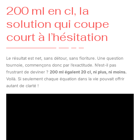
200 ml en cl, la
solution qui coupe
court à l’hésitation
Le résultat est net, sans détour, sans fioriture. Une question
tournoie, commençons donc par l’exactitude. N’est-il pas
frustrant de deviner ?
200 ml égalent 20 cl, ni plus, ni moins.
Voilà. Si seulement chaque équation dans la vie pouvait offrir
autant de clarté !