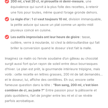
200 ml, c’est 20 cl, ni pirouette ni demi-mesure
, une
équivalence qui survit à la plus folle des recettes, à retenir
une fois pour toutes, même quand l’orage gronde dehors.
La règle d’or : 1 cl vaut toujours 10 ml
, division immanquable,
la petite astuce qui sauve un plat comme un après-midi
pluvieux coincé en cuisine.
Les outils improvisés ont leur heure de gloire
: tasse,
cuillère, verre à moutarde, ici c’est la débrouillardise qui fait
briller la conversion quand le doseur s’est fait la malle.
Imaginez ce matin où l’envie soudaine d’un gâteau au chocolat
surgit aussi fort qu’un rayon de soleil entre deux bourrasques
d’hiver. Le plan est prêt, la gourmande intérieure trépigne, mais
voilà : cette recette en lettres grasses, 200 ml de lait demandés…
et le doseur, lui, affiche des centilitres. Eh oui, encore cette
fameuse question dans la tête :
“Bon sang, 200 ml, c’est bien
combien de cl, au juste ?”
Entre passion pour la pâtisserie et
plats quotidiens, l’art de jongler entre les ml et cl se révèle
parfois acrobatique.