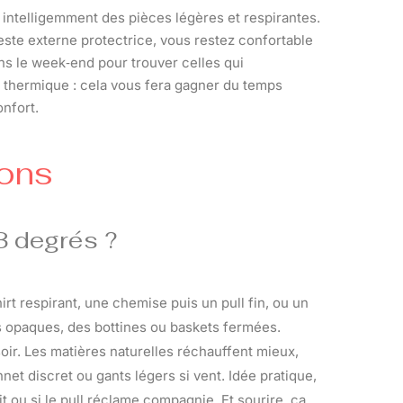
r intelligemment des pièces légères et respirantes.
este externe protectrice, vous restez confortable
ons le week‑end pour trouver celles qui
é thermique : cela vous fera gagner du temps
onfort.
ions
3 degrés ?
hirt respirant, une chemise puis un pull fin, ou un
ts opaques, des bottines ou baskets fermées.
soir. Les matières naturelles réchauffent mieux,
net discret ou gants légers si vent. Idée pratique,
fit ou si le pull réclame compagnie. Et sourire, ça