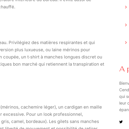
chauffé.
eau. Privilégiez des matières respirantes et qui
version plus luxueuse, ou laine mérinos pour
n coupée, un t‑shirt à manches longues discret ou
iques bon marché qui retiennent la transpiration et
A 
Bienv
Cend
qui s
leur 
e (mérinos, cachemire léger), un cardigan en maille
épan
ur excessive. Pour un look professionnel,
 gris, camel, bordeaux). Les gilets sans manches
ant liberté de mouvement et possibilité de retirer