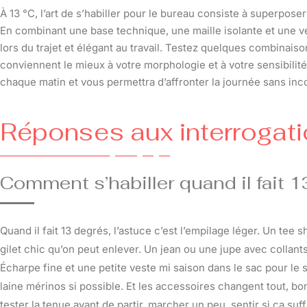
À 13 °C, l’art de s’habiller pour le bureau consiste à superpose
En combinant une base technique, une maille isolante et une v
lors du trajet et élégant au travail. Testez quelques combinais
conviennent le mieux à votre morphologie et à votre sensibilit
chaque matin et vous permettra d’affronter la journée sans inc
Réponses aux interrogat
Comment s’habiller quand il fait 1
Quand il fait 13 degrés, l’astuce c’est l’empilage léger. Un tee s
gilet chic qu’on peut enlever. Un jean ou une jupe avec collan
Écharpe fine et une petite veste mi saison dans le sac pour le 
laine mérinos si possible. Et les accessoires changent tout, bon
tester la tenue avant de partir, marcher un peu, sentir si ça suf